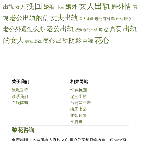
挽回
女人出轨
婚外情
婚外
婚姻
出轨
女人
表
小三
丈夫出轨
老公出轨的信
现
老公有外遇
出轨原谅
男人外遇
老公出轨
出轨
真爱
老公外遇怎么办
暗恋
接受老公出轨
花心
的女人
变心
出轨阴影
幸福
婚姻出轨
关于我们
相关网站
隐私政策
情感挽回
联系我们
老公出轨
在线咨询
分离第三者
挽回老公
婚姻修复
奕咨询
黎花咨询
免责声明：本站所有内容均来自用户分享和网络收集，仅供学习