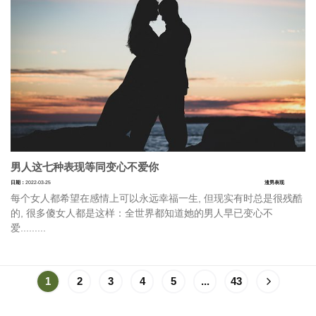
男人这七种表现等同变心不爱你
日期：
2022-03-25
渣男表现
每个女人都希望在感情上可以永远幸福一生, 但现实有时总是很残酷
的, 很多傻女人都是这样：全世界都知道她的男人早已变心不
爱.........
1
2
3
4
5
...
43