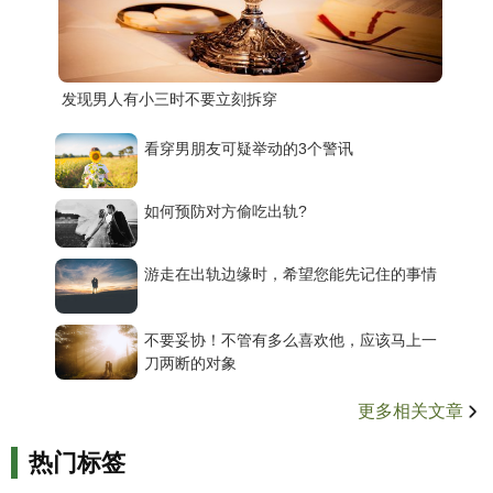
发现男人有小三时不要立刻拆穿
看穿男朋友可疑举动的3个警讯
如何预防对方偷吃出轨?
游走在出轨边缘时，希望您能先记住的事情
不要妥协！不管有多么喜欢他，应该马上一
刀两断的对象
更多相关文章
热门标签