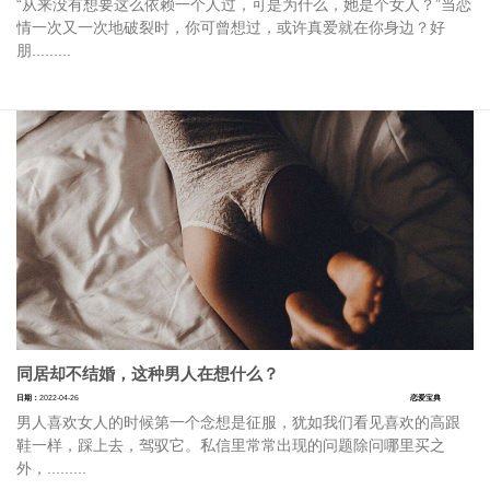
“从来没有想要这么依赖一个人过，可是为什么，她是个女人？”当恋
情一次又一次地破裂时，你可曾想过，或许真爱就在你身边？好
朋.........
同居却不结婚，这种男人在想什么？
日期：
2022-04-26
恋爱宝典
男人喜欢女人的时候第一个念想是征服，犹如我们看见喜欢的高跟
鞋一样，踩上去，驾驭它。私信里常常出现的问题除问哪里买之
外，.........