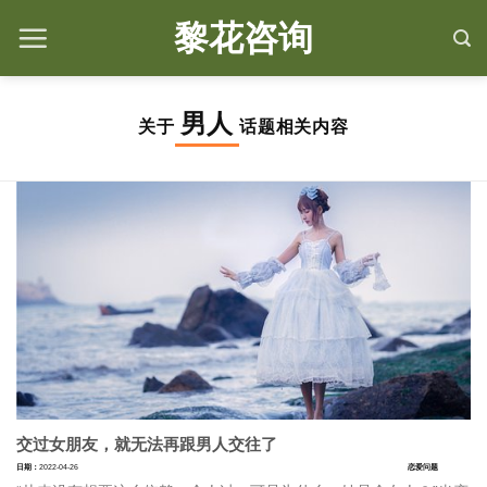
Skip
黎花咨询
to
content
男人
关于
话题相关内容
交过女朋友，就无法再跟男人交往了
日期：
2022-04-26
恋爱问题