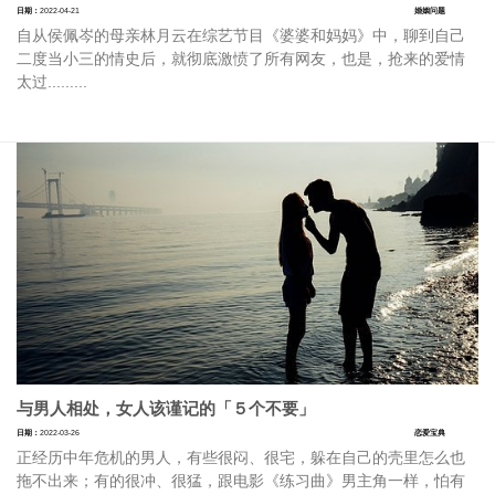
日期：
2022-04-21
婚姻问题
自从侯佩岑的母亲林月云在综艺节目《婆婆和妈妈》中，聊到自己
二度当小三的情史后，就彻底激愤了所有网友，也是，抢来的爱情
太过.........
与男人相处，女人该谨记的「５个不要」
日期：
2022-03-26
恋爱宝典
正经历中年危机的男人，有些很闷、很宅，躲在自己的壳里怎么也
拖不出来；有的很冲、很猛，跟电影《练习曲》男主角一样，怕有