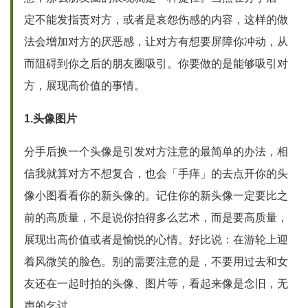
定不能发指责对方，或者是哀怨伤感的内容，这样的做
法会增加对方的厌恶感，让对方有想要屏障你冲动，从
而阻碍到你之后的朋友圈吸引。你要做的是能够吸引对
方，展现高价值的事情。
1.头像图片
分手后换一个头像是引发对方注意的最简单的办法，相
信我就算对方不想复合，也会「手痒」的去点开你的头
像小图看看你的新头像的。记住你的新头像一定要比之
前的高质量，不是说你拍得多么艺术，而是要高质量，
展现出高价值或者是愉悦的心情。好比说：在游轮上迎
着风微笑的脸色。别的需要注意的是，不要用过去和女
友还在一起时拍的头像、图片等，看起来像是念旧，无
声的乞讨。