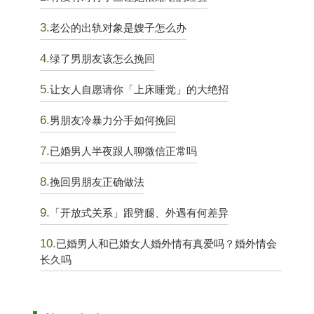
3.
老公的出轨对象是嫂子怎么办
4.
绿了男朋友该怎么挽回
5.
让女人自愿请你「上床睡觉」的大绝招
6.
男朋友冷暴力分手如何挽回
7.
已婚男人半夜跟人聊微信正常吗
8.
挽回男朋友正确做法
9.
「开放式关系」跟劈腿、外遇有何差异
10.
已婚男人和已婚女人婚外情有真爱吗？婚外情会
长久吗