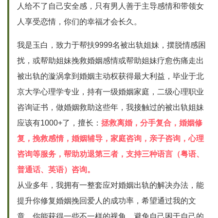
人给不了自己安全感，只有男人善于主导感情和带领女
人享受恋情，你们的幸福才会长久。
我是玉白，致力于帮扶9999名被出轨姐妹，摆脱情感困
扰，或帮助姐妹挽救婚姻感情或帮助姐妹疗愈伤痛走出
被出轨的漩涡拿到婚姻主动权获得最大利益，毕业于北
京大学心理学专业，持有一级婚姻家庭，二级心理职业
咨询证书，做婚姻救助这些年，我接触过的被出轨姐妹
应该有1000+了，擅长：
拯救离婚，分手复合，婚姻修
复，挽救感情，婚姻辅导，家庭咨询，亲子咨询，心理
咨询等服务，帮助劝退第三者，支持三种语言（粤语、
普通话、英语）咨询。
从业多年，我拥有一整套应对婚姻出轨的解决办法，能
提升你修复婚姻挽回爱人的成功率，希望通过我的文
章，你能获得一些不一样的视角，避免自己困于自己的