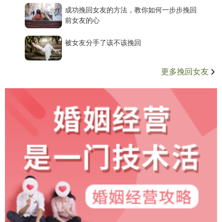
成功挽回女友的方法，教你如何一步步挽回
前女友的心
被女友分手了该不该挽回
更多挽回女友