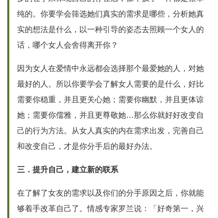
纯的。你要学会筛选她们真实的需求是哪些，分析她真
实的想法是什么，以一种引导的姿态去照顾一个女人的
话，哪个女人会舍得离开你？
因为女人在爱情中永远都会选择那个最爱她的人，对她
最好的人。所以你要学会了解女人需要的是什么，好比
需要你稳重，并且更关心她；需要你幽默，并且更体谅
她；需要你儒雅，并且更尊敬她…那么你就好好改变自
己的行为方法。从女人真实的内在需求出发，完善自己
和改变自己，才是你分手后的最好办法。
三．提升自己，建立新的联系
在了解了女友的需求以及你们的分手原因之后，你就能
够着手改革自己了。情感专家罗兰说：「好奇第一，兴