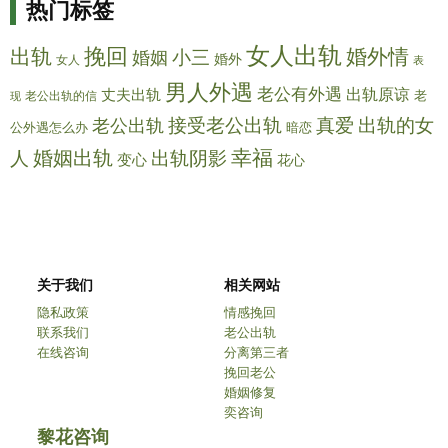
热门标签
女人出轨
挽回
出轨
婚外情
婚姻
小三
婚外
女人
表
男人外遇
老公有外遇
出轨原谅
丈夫出轨
老
老公出轨的信
现
真爱
接受老公出轨
出轨的女
老公出轨
公外遇怎么办
暗恋
幸福
婚姻出轨
出轨阴影
人
变心
花心
关于我们
相关网站
隐私政策
情感挽回
联系我们
老公出轨
在线咨询
分离第三者
挽回老公
婚姻修复
奕咨询
黎花咨询