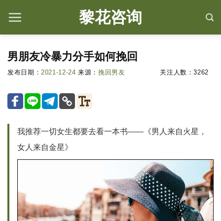
情
黎花咨询
感
咨
询,
男朋友冷暴力分手如何挽回
婚
姻
发布日期：
2021-12-24
来源：
挽回男友
关注人数：
3262
修
复
就
上
黎
我推荐一切女生都要去看一本书——《男人来自火星，
花
女人来自金星》
咨
询