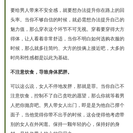
要给男人带来不安全感，就要想办法提升你在路上的回
头率。当你不够自信的时候，就必需想办法提升自己的
魅力值，那么穿衣这个环节不可无视。穿着要穿得大方
得体，让人看着非常舒适，当你不明白如何选购衣服的
时候，那么就多往简约、大方的技俩上接近吧，大多的
时尚和性感都是以此为基础。
不注意饮食，导致身体肥胖。
可以这么说，女人不停地发胖，那就是罪。当你自己不
注意饮食，控制不了自己贪吃的愿望，那么你就等着男
人把你抛弃吧。男人带女人出门，即是是为他自己撑个
面子，当他觉得你带不出手的时候，这会使得他考虑带
别的女人在外闲逛。保持一颗年轻的心，保持好的身