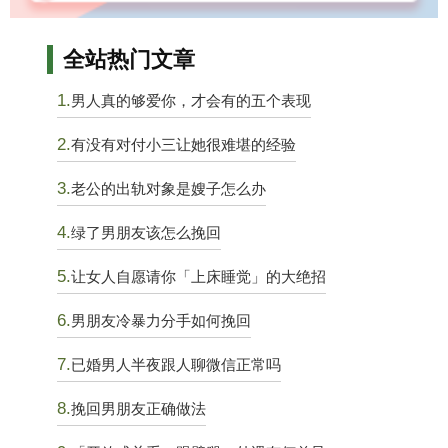
全站热门文章
1.
男人真的够爱你，才会有的五个表现
2.
有没有对付小三让她很难堪的经验
3.
老公的出轨对象是嫂子怎么办
4.
绿了男朋友该怎么挽回
5.
让女人自愿请你「上床睡觉」的大绝招
6.
男朋友冷暴力分手如何挽回
7.
已婚男人半夜跟人聊微信正常吗
8.
挽回男朋友正确做法