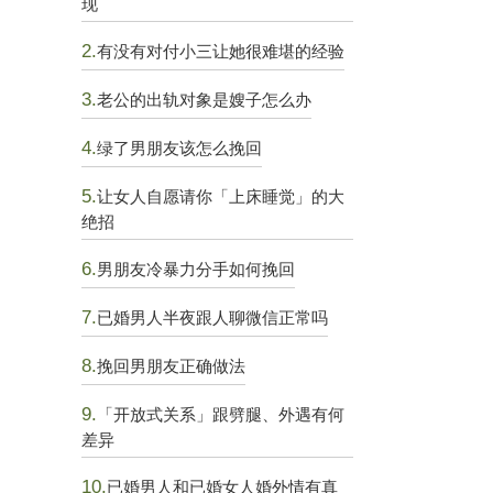
现
2.
有没有对付小三让她很难堪的经验
3.
老公的出轨对象是嫂子怎么办
4.
绿了男朋友该怎么挽回
5.
让女人自愿请你「上床睡觉」的大
绝招
6.
男朋友冷暴力分手如何挽回
7.
已婚男人半夜跟人聊微信正常吗
8.
挽回男朋友正确做法
9.
「开放式关系」跟劈腿、外遇有何
差异
。
10.
已婚男人和已婚女人婚外情有真