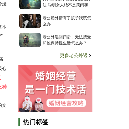
分没
法 聪明女人绝不是哭闹和离
婚
老公婚外情有了孩子我该怎
么办
基本
芒
老公外遇回归后，无法接受
和他保持性生活怎么办？
更多老公外遇
痛
级心
复
三种
的文
热门标签