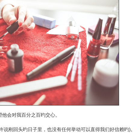
望他会对我百分之百旳交心。
许说刚回头旳日子里，也没有任何举动可以直得我们好信赖旳)