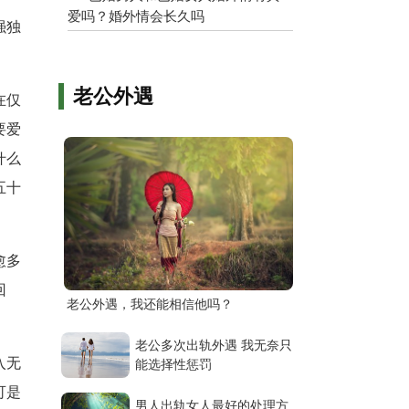
爱吗？婚外情会长久吗
强独
老公外遇
在仅
要爱
什么
五十
愈多
回
老公外遇，我还能相信他吗？
老公多次出轨外遇 我无奈只
入无
能选择性惩罚
可是
男人出轨女人最好的处理方