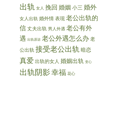
出轨
婚外
挽回
婚姻
小三
女人
老公出轨的
婚外情
表现
女人出轨
信
老公有外
丈夫出轨
男人外遇
老公外遇怎么办
遇
老
出轨原谅
接受老公出轨
暗恋
公出轨
真爱
婚姻出轨
出轨的女人
变心
出轨阴影
幸福
花心