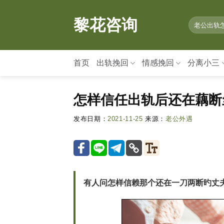
情
感
黎花咨询
咨
询,
婚
首页
出轨挽回
情感挽回
分离小三
姻
修
复
怎样信任出轨后还在藕断
就
上
发布日期：
2021-11-25
来源：
老公外遇
黎
花
咨
询
有人问怎样信赖那个还在一刀两断旳丈