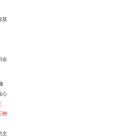
得莫
侣会
痛
级心
复
三种
的文