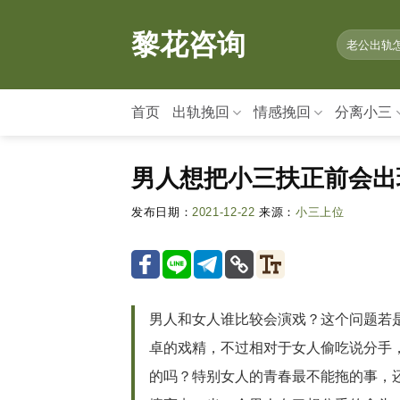
情
感
黎花咨询
咨
询,
婚
首页
出轨挽回
情感挽回
分离小三
姻
修
复
男人想把小三扶正前会出
就
上
发布日期：
2021-12-22
来源：
小三上位
黎
花
咨
询
男人和女人谁比较会演戏？这个问题若
卓的戏精，不过相对于女人偷吃说分手
的吗？特别女人的青春最不能拖的事，还在那