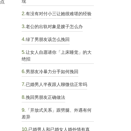
现
早点
2.
有没有对付小三让她很难堪的经验
3.
老公的出轨对象是嫂子怎么办
4.
绿了男朋友该怎么挽回
5.
让女人自愿请你「上床睡觉」的大
绝招
6.
男朋友冷暴力分手如何挽回
7.
已婚男人半夜跟人聊微信正常吗
8.
挽回男朋友正确做法
9.
「开放式关系」跟劈腿、外遇有何
差异
10.
已婚男人和已婚女人婚外情有真