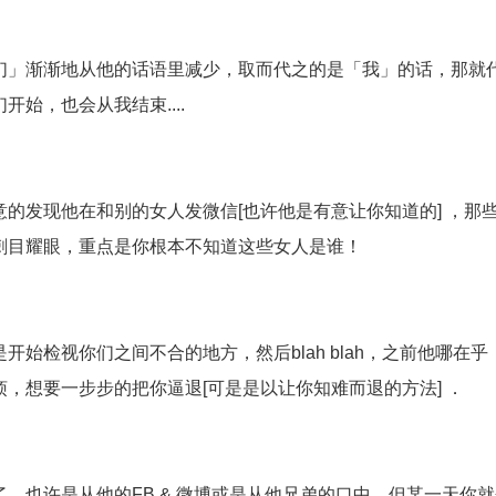
们」渐渐地从他的话语里减少，取而代之的是「我」的话，那就
始，也会从我结束....
的发现他在和别的女人发微信[也许他是有意让你知道的] ，那
刺目耀眼，重点是你根本不知道这些女人是谁！
始检视你们之间不合的地方，然后blah blah，之前他哪在乎
，想要一步步的把你逼退[可是是以让你知难而退的方法] ．
，也许是从他的FB & 微博或是从他兄弟的口中，但某一天你就