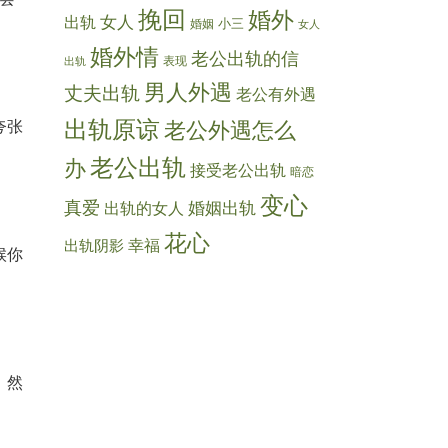
挽回
婚外
女人
出轨
小三
婚姻
女人
婚外情
老公出轨的信
表现
出轨
男人外遇
丈夫出轨
老公有外遇
出轨原谅
老公外遇怎么
夸张
老公出轨
办
接受老公出轨
暗恋
变心
真爱
出轨的女人
婚姻出轨
花心
出轨阴影
幸福
候你
，然