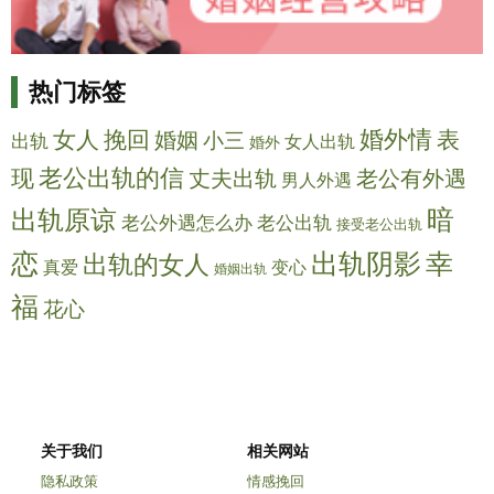
热门标签
婚外情
女人
挽回
表
婚姻
小三
出轨
女人出轨
婚外
老公出轨的信
现
丈夫出轨
老公有外遇
男人外遇
暗
出轨原谅
老公出轨
老公外遇怎么办
接受老公出轨
恋
出轨阴影
幸
出轨的女人
变心
真爱
婚姻出轨
福
花心
关于我们
相关网站
隐私政策
情感挽回