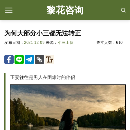
情
黎花咨询
感
咨
询,
为何大部分小三都无法转正
婚
姻
发布日期：
2021-12-09
来源：
小三上位
关注人数：
610
修
复
就
上
黎
正妻往往是男人在困难时的伴侣
花
咨
询