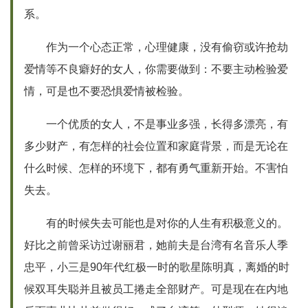
系。
作为一个心态正常，心理健康，没有偷窃或许抢劫
爱情等不良癖好的女人，你需要做到：不要主动检验爱
情，可是也不要恐惧爱情被检验。
一个优质的女人，不是事业多强，长得多漂亮，有
多少财产，有怎样的社会位置和家庭背景，而是无论在
什么时候、怎样的环境下，都有勇气重新开始。不害怕
失去。
有的时候失去可能也是对你的人生有积极意义的。
好比之前曾采访过谢丽君，她前夫是台湾有名音乐人季
忠平，小三是90年代红极一时的歌星陈明真，离婚的时
候双耳失聪并且被员工捲走全部财产。可是现在在内地