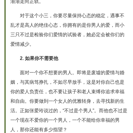
渐渐走向正轨。
对于这个小三，你要尽量保持心态的稳定，遇事不
乱才是高人的绝佳心态，你拥有的是你男人的爱，而小
三只不过是检验你们爱情的试验者，她必定会被你们的
爱情减少。
2. 如果你不需要他
面对一个你不想要的男人。即将是废墟的爱情与婚
姻，与其病笃挣扎，不如尽早放手，这是对你自己也是
你的爱人负责任，也不要让孩子和老人束缚你追求幸福
和自由。你要做到一个女人的优雅转身，去寻找新的生
活。正如张爱玲说过的，“不过是个男人”。而他也不过是
一个现在不爱你的一个男人，一个不能给你幸福的男
人，那你还能有多少指望？