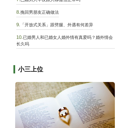
8.
挽回男朋友正确做法
9.
「开放式关系」跟劈腿、外遇有何差异
10.
已婚男人和已婚女人婚外情有真爱吗？婚外情会
长久吗
小三上位