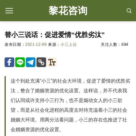
情
黎花咨询
感
咨
询,
替小三说话：促进爱情“优胜劣汰”
婚
姻
发布日期：
2021-12-09
来源：
小三上位
关注人数：
694
修
复
就
上
黎
这个到处充满“小三”的社会大环境，促进了爱情的优胜劣
花
汰，整合了婚姻资源的优化设置。这样说，并不代表我
咨
们认同或许支持小三行为，也不是煽动女人的小三欲
询
望，而是从社会化进程的高度去对待充溢着小三的社会
婚姻大环境。用两分法看问题，小三的存在也推进了社
会婚姻资源的优化设置。