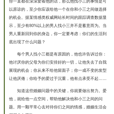
你一直都在深深爱着他的话，那么他找小三的事情是可
以原谅的，至少你应该给他一个在你和小三之间做选择
的机会。据某情感类权威网站长时间的跟踪调查数据显
示，至少有80%以上的男人找小三并不是蓄意而为。当
男人重新回到你的身边，你一定要考虑：你们的生活到
底出现了什么问题？
每个男人找小三都是有原因的，他也许告诉过你：
他讨厌你的父母为你们安排好的一切，让他失去了自我
展现的机会；你从来不给他留面子；你一成不变的发型
让他厌倦；你给予的爱过于沉重，他有点承受不起……
知道这些婚姻问题中的关键，你就要做出努力。爱
他，就给他一点空间，帮助他解决他和小三之间的问
题。用一颗平常心去对待你们之间的情感，婚姻生活会