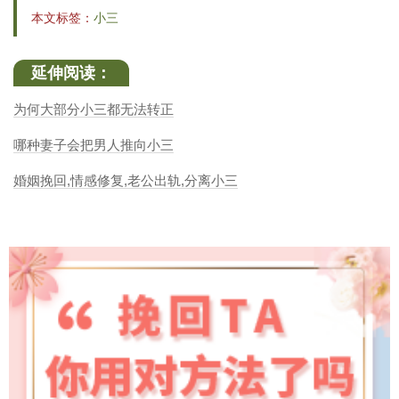
本文标签：
小三
延伸阅读：
为何大部分小三都无法转正
哪种妻子会把男人推向小三
婚姻挽回,情感修复,老公出轨,分离小三