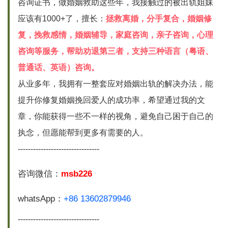
咨询证书，做婚姻救助这些年，我接触过的被出轨姐妹
应该有1000+了，擅长：
拯救离婚，分手复合，婚姻修
复，挽救感情，婚姻辅导，家庭咨询，亲子咨询，心理
咨询等服务，帮助劝退第三者，支持三种语言（粤语、
普通话、英语）咨询。
从业多年，我拥有一整套应对婚姻出轨的解决办法，能
提升你修复婚姻挽回爱人的成功率，希望通过我的文
章，你能获得一些不一样的视角，避免自己困于自己的
执念，但愿能帮到更多有需要的人。
--------------------------------
咨询微信：
msb226
whatsApp：
+86 13602879946
--------------------------------